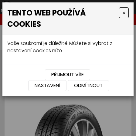
TENTO WEB POUŽÍVÁ
×
NABÍDKA
COOKIES
Úvodní stránka
»
Pneumatiky
»
BARUM Polaris 5 235/45 R18 98V
Vaše soukromí je důležité. Můžete si vybrat z
nastavení cookies níže.
BARUM Polaris 5 235/45 R18
98V
PŘIJMOUT VŠE
NASTAVENÍ
ODMÍTNOUT