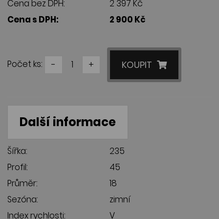
Cena bez DPH:
2 397 Kč
Cena s DPH:
2 900 Kč
Počet ks:
-
+
KOUPIT
Další informace
Šířka:
235
Profil:
45
Průměr:
18
Sezóna:
zimní
Index rychlosti:
V