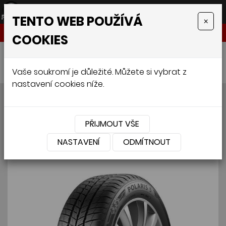
TENTO WEB POUŽÍVÁ
×
NABÍDKA
COOKIES
Úvodní stránka
»
Pneumatiky
»
Osobní
»
BARUM Polaris 5 215/55 R16 97H
Vaše soukromí je důležité. Můžete si vybrat z
nastavení cookies níže.
BARUM Polaris 5 215/55 R16
97H
PŘIJMOUT VŠE
NASTAVENÍ
ODMÍTNOUT