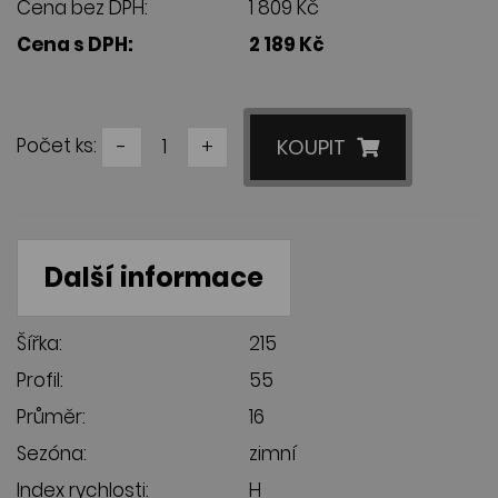
Cena bez DPH:
1 809 Kč
Cena s DPH:
2 189 Kč
Počet ks:
-
+
KOUPIT
Další informace
Šířka:
215
Profil:
55
Průměr:
16
Sezóna:
zimní
Index rychlosti:
H