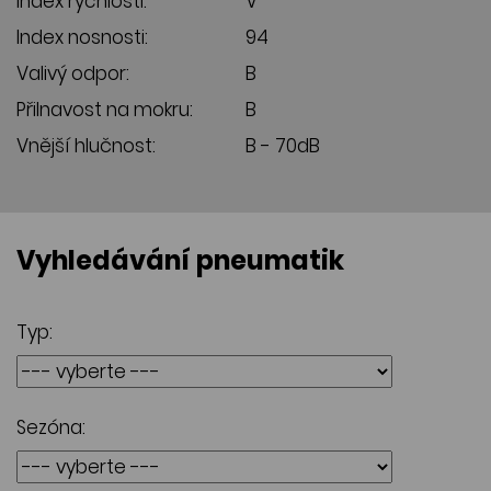
Index rychlosti:
V
Index nosnosti:
94
Valivý odpor:
B
Přilnavost na mokru:
B
Vnější hlučnost:
B - 70dB
Vyhledávání pneumatik
Typ:
Sezóna: