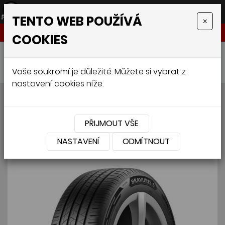
TENTO WEB POUŽÍVÁ
×
NABÍDKA
COOKIES
Úvodní stránka
»
Pneumatiky
»
BARUM BRAVURIS 6 205/55 16 94V XL
Vaše soukromí je důležité. Můžete si vybrat z
nastavení cookies níže.
BARUM BRAVURIS 6 205/55
16 94V XL
PŘIJMOUT VŠE
NASTAVENÍ
ODMÍTNOUT