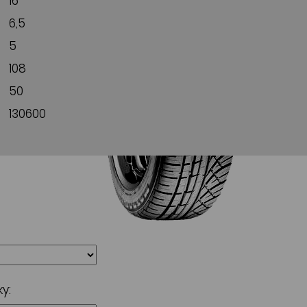
16
6,5
5
108
50
130600
y: