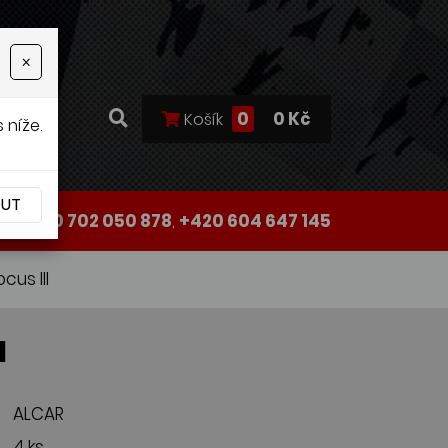
×
0
0 Kč
Košík
 níže.
OUT
+420 702 050 878
,
+420 604 647 145
cus III
I
ALCAR
4 ks