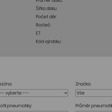
Průměr disku:
Šířka disku:
Počet děr:
Rozteč:
ET:
Kód výrobku:
ezóna:
Značka:
rofil pneumatiky:
Průměr pneumatik