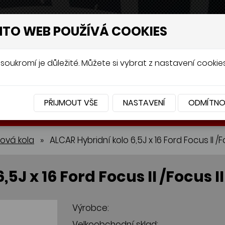
NTO WEB POUŽÍVÁ COOKIES
soukromí je důležité. Můžete si vybrat z nastavení cookies
PŘIJMOUT VŠE
NASTAVENÍ
ODMÍTN
BATERIE
PŘÍSLUŠENSTVÍ
lová kola
»
ALCAR Hybridní kolo 6,5J x 16 Ford Focus II /Fo
5J x 16 Ford Focus II /Focus II
Výrobce:
Velkoobchodní sklad: