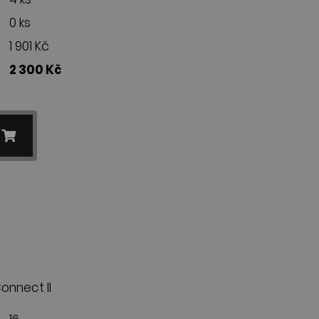
0 ks
1 901 Kč
2 300 Kč
onnect II