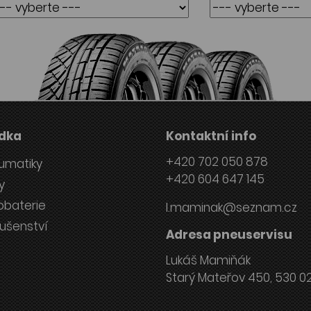
dka
Kontaktní info
+420 702 050 878
umatiky
+420 604 647 145
y
obaterie
l.maminak@seznam.cz
lušenství
Adresa pneuservisu
Lukáš Mamiňák
Starý Mateřov 450, 530 0