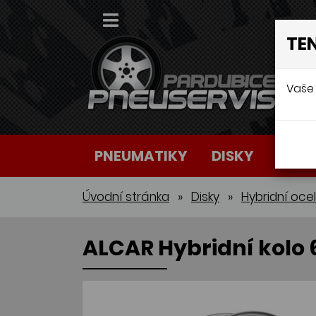
TE
Vaše 
PNEUMATIKY
DISKY
AUTO
Úvodní stránka
»
Disky
»
Hybridní oce
ALCAR Hybridní kolo 6,