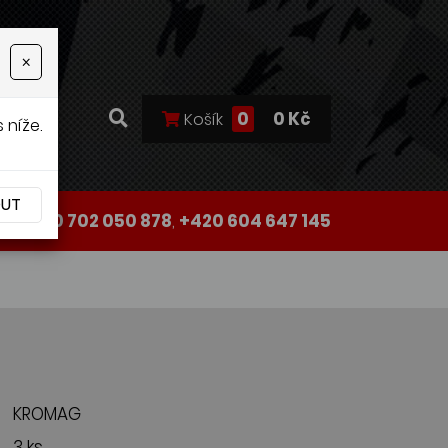
×
0
0 Kč
Košík
 níže.
OUT
+420 702 050 878
,
+420 604 647 145
KROMAG
3 ks