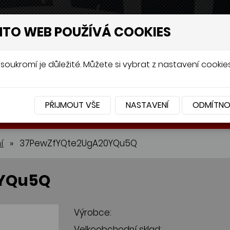
NTO WEB POUŽÍVÁ COOKIES
soukromí je důležité. Můžete si vybrat z nastavení cookies
PŘIJMOUT VŠE
NASTAVENÍ
ODMÍTN
BATERIE
PŘÍSLUŠENSTVÍ
í
»
37PewZfYQte2UgA20YQu5Q
0YQu5Q
Výrobce:
Velkoobchodní sklad: