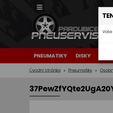
TE
Vaše 
PNEUMATIKY
DISKY
AUTO
Úvodní stránka
»
Pneumatiky
»
Osobn
37PewZfYQte2UgA2