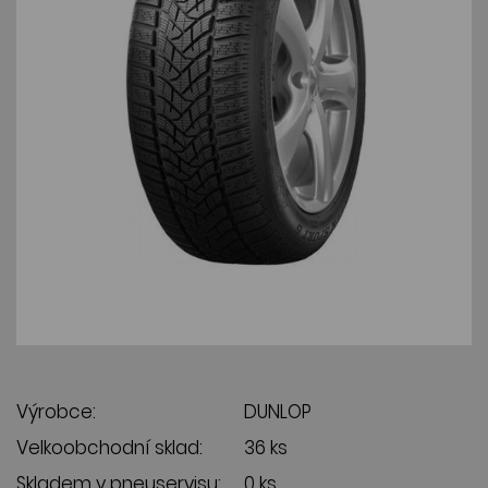
Výrobce:
DUNLOP
Velkoobchodní sklad:
36 ks
Skladem v pneuservisu:
0 ks