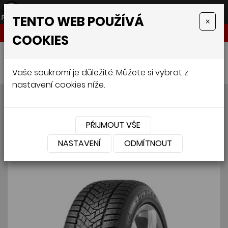
TENTO WEB POUŽÍVÁ
×
NABÍDKA
COOKIES
Úvodní stránka
»
Pneumatiky
»
Osobní
»
205/60 R 16 W.SPORT 5 96H XL (2)
Vaše soukromí je důležité. Můžete si vybrat z
nastavení cookies níže.
205/60 R 16 W.SPORT 5 96H
XL (2)
PŘIJMOUT VŠE
NASTAVENÍ
ODMÍTNOUT