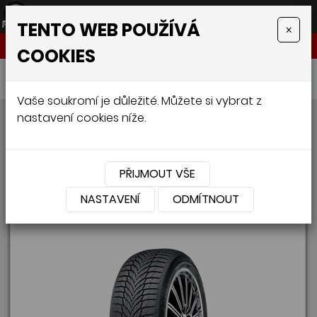
TENTO WEB POUŽÍVÁ
×
NABÍDKA
COOKIES
Úvodní stránka
»
Pneumatiky
»
4x4
Vaše soukromí je důležité. Můžete si vybrat z
4x4
nastavení cookies níže.
1
2
3
4
5
6
PŘIJMOUT VŠE
NASTAVENÍ
ODMÍTNOUT
NEXEN WINGUARD SPORT 2 SUV 235/65 R17 108H